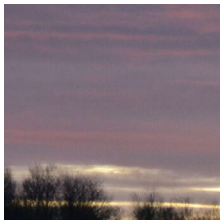
Videre
til
indhold