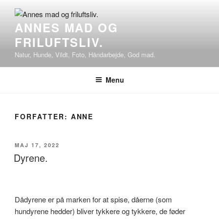
Videre
til
ANNES MAD OG
indhold
FRILUFTSLIV.
Natur, Hunde, Vildt, Foto, Håndarbejde, God mad.
Menu
FORFATTER:
ANNE
UDGIVET
MAJ 17, 2022
DEN
Dyrene.
Dådyrene er på marken for at spise, dåerne (som
hundyrene hedder) bliver tykkere og tykkere, de føder